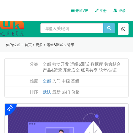
开通VIP
注册
登录
Toggl
naviga
你的位置：
首页
>
更多
>
运维&测试
>
运维
分类
全部
移动开发
运维&测试
数据库
劳逸结合
产品&运营
系统安全
账号共享
软考/认证
难度
全部
入门
中级
高级
排序
默认
最新
热门
价格