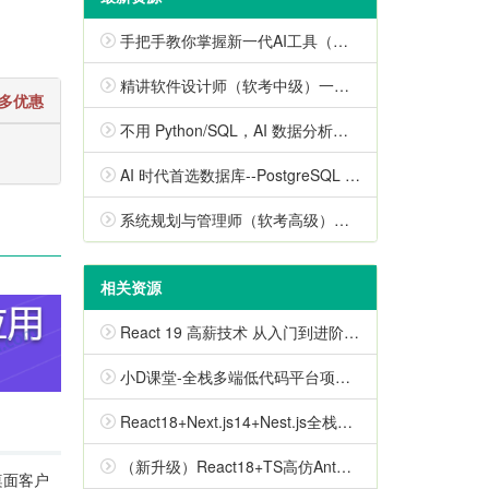
手把手教你掌握新一代AI工具（已完结）
精讲软件设计师（软考中级）一站式通关课
更多优惠
不用 Python/SQL，AI 数据分析实战课
AI 时代首选数据库--PostgreSQL 入门到进阶实战
系统规划与管理师（软考高级）一站式通关课2026
相关资源
React 19 高薪技术 从入门到进阶（已完结）
小D课堂-全栈多端低代码平台项目大课-系统化掌握React生态体系
React18+Next.js14+Nest.js全栈开发复杂低代码项目（2024升级版，视频+代码+电子书）
（新升级）React18+TS高仿AntD从零到一打造组件库（已完结）
发桌面客户