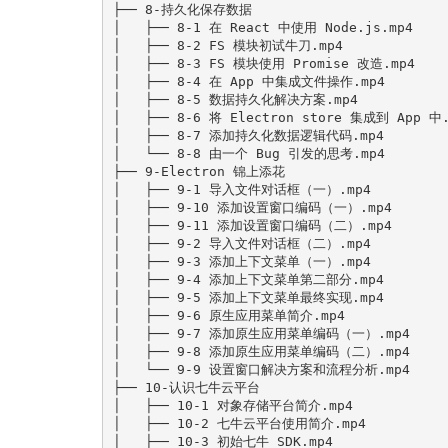
├── 8-持久化保存数据

│   ├── 8-1 在 React 中使用 Node.js.mp4

│   ├── 8-2 FS 模块初试牛刀.mp4

│   ├── 8-3 FS 模块使用 Promise 改造.mp4

│   ├── 8-4 在 App 中集成文件操作.mp4

│   ├── 8-5 数据持久化解决方案.mp4

│   ├── 8-6 将 Electron store 集成到 App 中.
│   ├── 8-7 添加持久化数据逻辑代码.mp4

│   └── 8-8 由一个 Bug 引发的思考.mp4

├── 9-Electron 锦上添花

│   ├── 9-1 导入文件对话框（一）.mp4

│   ├── 9-10 添加设置窗口编码（一）.mp4

│   ├── 9-11 添加设置窗口编码（二）.mp4

│   ├── 9-2 导入文件对话框（二）.mp4

│   ├── 9-3 添加上下文菜单（一）.mp4

│   ├── 9-4 添加上下文菜单第二部分.mp4

│   ├── 9-5 添加上下文菜单最终实现.mp4

│   ├── 9-6 原生应用菜单简介.mp4

│   ├── 9-7 添加原生应用菜单编码（一）.mp4

│   ├── 9-8 添加原生应用菜单编码（二）.mp4

│   └── 9-9 设置窗口解决方案和流程分析.mp4

├── 10-认识七牛云平台

│   ├── 10-1 对象存储平台简介.mp4

│   ├── 10-2 七牛云平台使用简介.mp4

│   ├── 10-3 初始七牛 SDK.mp4
