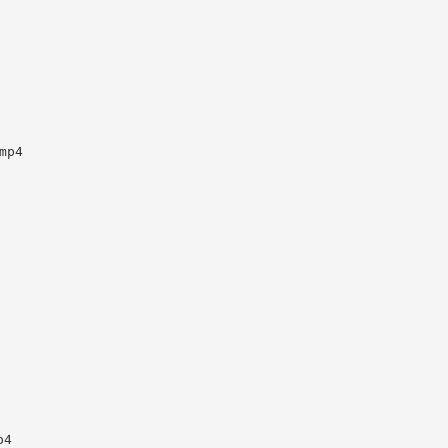
p4

4
