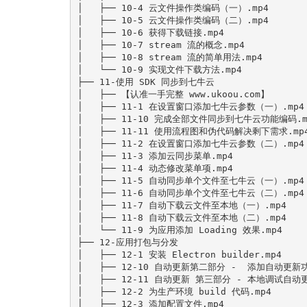
│   ├── 10-4 云文件操作类编码（一）.mp4

│   ├── 10-5 云文件操作类编码（二）.mp4

│   ├── 10-6 获得下载链接.mp4

│   ├── 10-7 stream 流的概念.mp4

│   ├── 10-8 stream 流的简单用法.mp4

│   └── 10-9 实现文件下载方法.mp4

├── 11-使用 SDK 同步到七牛云

│   ├── 【认准一手完整 www.ukoou.com】

│   ├── 11-1 在设置窗口添加七牛云参数（一）.mp4

│   ├── 11-10 完成全部文件同步到七牛云功能编码.mp
│   ├── 11-11 使用流程图和伪代码解决剩下需求.mp4
│   ├── 11-2 在设置窗口添加七牛云参数（二）.mp4

│   ├── 11-3 添加云同步菜单.mp4

│   ├── 11-4 动态修改菜单项.mp4

│   ├── 11-5 自动同步单个文件至七牛云（一）.mp4

│   ├── 11-6 自动同步单个文件至七牛云（二）.mp4

│   ├── 11-7 自动下载云文件至本地（一）.mp4

│   ├── 11-8 自动下载云文件至本地（二）.mp4

│   └── 11-9 为应用添加 Loading 效果.mp4

├── 12-应用打包与分发

│   ├── 12-1 安装 Electron builder.mp4

│   ├── 12-10 自动更新第二部分 -  添加自动更新功能
│   ├── 12-11 自动更新 第三部分 - 本地调试自动更
│   ├── 12-2 为生产环境 build 代码.mp4

│   ├── 12-3 添加配置文件.mp4
