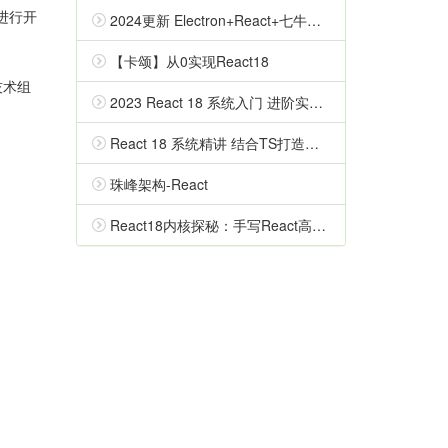
块进行开
2024更新 Electron+React+七牛云实战跨平台桌面应用（完结无密）
【卡颂】从0实现React18
技术组
2023 React 18 系统入门 进阶实战《欢乐购》（已完结）
React 18 系统精讲 结合TS打造旅游电商平台 | 升级版（已完结，视频+代码+电子书）
珠峰架构-React
React18内核探秘：手写React高质量源码迈向高阶开发（高清完结）