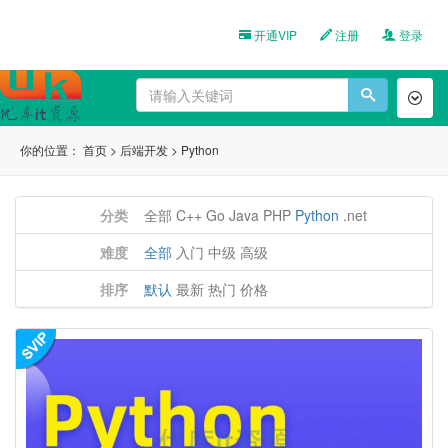
开通VIP
注册
登录
Toggl
naviga
你的位置：
首页
>
后端开发
>
Python
分类
全部
C++
Go
Java
PHP
Python
.net
难度
全部
入门
中级
高级
排序
默认
最新
热门
价格