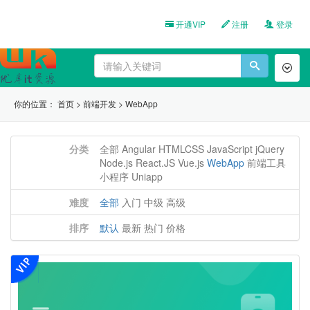
开通VIP
注册
登录
Toggl
naviga
你的位置：
首页
>
前端开发
>
WebApp
分类
全部
Angular
HTMLCSS
JavaScript
jQuery
Node.js
React.JS
Vue.js
WebApp
前端工具
小程序
Uniapp
难度
全部
入门
中级
高级
排序
默认
最新
热门
价格