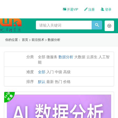
开通VIP
注册
登录
Toggl
naviga
你的位置：
首页
>
前沿技术
>
数据分析
分类
全部
微服务
数据分析
大数据
云原生
人工智
能
难度
全部
入门
中级
高级
排序
默认
最新
热门
价格