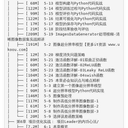
│   ├── [ 68M]  5-13 模型构建与Python代码实战

│   ├── [122M]  5-14 模型训练过程与Python代码实战

│   ├── [ 99M]  5-15 模型评价与Python代码实战

│   ├── [122M]  5-16 结果可视化与Python代码实战

│   ├── [ 17M]  5-17 模型的保存与Python代码实战

│   ├── [ 21M]  5-18 阶段结果验收与评估

│   ├── [209M]  5-19 ImagesDataGenerator处理模糊-清
晰图像数据集实战精讲

│   ├── [191M]  5-2 图像超分辨率模型【更多it资源 www.u
koou.com】

│   ├── [ 12M]  5-20 梯度消失问题策略

│   ├── [ 89M]  5-21 激活函数详解-01双曲正切函数

│   ├── [ 60M]  5-22 激活函数详解-02ReLU函数

│   ├── [ 58M]  5-23 激活函数详解-03Leaky ReLU函数

│   ├── [104M]  5-24 激活函数详解-04swish函数

│   ├── [ 44M]  5-25 本章必会知识点与难点精析

│   ├── [ 31M]  5-3 建立第一个图像超分辨率模型

│   ├── [ 90M]  5-4 超分辨率模型Python代码实现

│   ├── [146M]  5-5 图像预处理

│   ├── [117M]  5-6 制作高低分辨率图像数据-1

│   ├── [ 61M]  5-7 制作高低分辨率图像数据-2

│   ├── [113M]  5-8 制作高低分辨率图像数据-3

│   └── [ 20M]  5-9 选择误差函数策略

├── 第6章 项目优化实战： 项目Leader的内功心法/

│   ├── [7.2M]  6-1 本章概览
