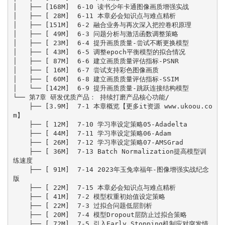
│   ├── [168M]  6-10 读书少年卡通图像画质增强实战

│   ├── [ 28M]  6-11 本章必会知识点与难点精析

│   ├── [151M]  6-2 融合业务与再次深入把控卷积原理

│   ├── [ 49M]  6-3 问题分析与激活函数调整策略

│   ├── [ 23M]  6-4 提升画质质量-尝试不断更换模型

│   ├── [ 43M]  6-5 调整epoch平衡模型的拟合情况

│   ├── [ 87M]  6-6 建立画质质量评估指标-PSNR

│   ├── [ 16M]  6-7 尝试支持彩色图像画质

│   ├── [ 60M]  6-8 建立画质质量评估指标-SSIM

│   └── [142M]  6-9 提升画质质量-跳跃连接结构模型

└── 第7章 研发优质产品： 持续打磨产品核心功能/

    ├── [3.9M]  7-1 本章概览【更多it资源 www.ukoou.co
m】

    ├── [ 12M]  7-10 学习率设定策略05-Adadelta

    ├── [ 44M]  7-11 学习率设定策略06-Adam

    ├── [ 26M]  7-12 学习率设定策略07-AMSGrad

    ├── [ 36M]  7-13 Batch Normalization提高模型训
练速度

    ├── [ 91M]  7-14 2023年玉兔幸福年-图像增强实战纪念
版

    ├── [ 22M]  7-15 本章必会知识点与难点精析

    ├── [ 41M]  7-2 模型权重初始值设定策略

    ├── [ 22M]  7-3 过拟合问题低层剖析

    ├── [ 20M]  7-4 模型Dropout层防止过拟合策略

    ├── [ 72M]  7-5 引入Early Stopping机制应对突发情