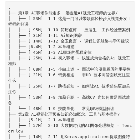
.

├── 第1章 AI职场你能走多  远走近AI视觉工程师的世界/

│   ├── [ 53M]  1-1 这是一门可以带领你轻松步入视觉开发工
程师的好课

│   ├── [ 95M]  1-10 简历点评 - 应届生_ 工作经验型案例

│   ├── [ 31M]  1-11 Ai知识图谱

│   ├── [ 14M]  1-12 金玉良言 - 课程知识脉络与学习建议

│   ├── [6.4M]  1-2 本章概览

│   ├── [ 45M]  1-3 Ai职场的蛋糕定律

│   ├── [ 25M]  1-4 初入职场 - 快速成为合格的Ai 视觉工
程师

│   ├── [ 68M]  1-5 小白上道 - 面试中论项目履历的重要性

│   ├── [ 31M]  1-6 锦囊相送 - 非HR 技术高管面试更注重
什么

│   ├── [ 25M]  1-7 跳槽必知 - 如何让Ai 技术猎头更加关
注你

│   ├── [ 53M]  1-8 加薪升职 - 高端CV 岗如何做足面试准
备

│   └── [ 48M]  1-9 技能量化 - 常见职级模型解读

├── 第2章 AI视觉处理预备知识必知概念、工具与基本操作/

│   ├── [5.1M]  2-1 本章概览

│   ├── [ 57M]  2-10 大数据时代的AI图像处理框架 - Tens
orFlow

│   ├── [ 14M]  2-11 用Keras.applications提取图像特