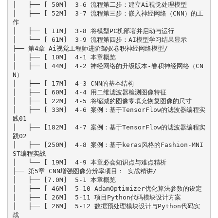
│   ├── [ 50M]  3-6 流程第二步：建立Ai视觉处理模型

│   ├── [ 52M]  3-7 流程第三步：嵌入神经网络（CNN）的工
作

│   ├── [ 11M]  3-8 将模型PC机部署并启动与运行

│   └── [ 61M]  3-9 流程第四步：AI模型学习结果显示

├── 第4章 Ai视觉工程师进阶驾驭卷积神经网络模型/

│   ├── [ 10M]  4-1 本章概览

│   ├── [ 44M]  4-2 神经网络的升级版本-卷积神经网络（CN
N）

│   ├── [ 17M]  4-3 CNN的基本结构

│   ├── [ 60M]  4-4 用二维滤波器检测图像特征

│   ├── [ 22M]  4-5 将缩减的图像零填充恢复图像的尺寸

│   ├── [ 33M]  4-6 案例：基于TensorFlow的滤波器编程实
践01

│   ├── [182M]  4-7 案例：基于TensorFlow的滤波器编程实
践02

│   ├── [250M]  4-8 案例：基于keras风格的Fashion-MNI
ST编程实战

│   └── [ 19M]  4-9 本章必会知识点与难点精析

├── 第5章 CNN增强图像分辨率项目： 实战精讲/

│   ├── [7.0M]  5-1 本章概览

│   ├── [ 46M]  5-10 AdamOptimizer优化算法参数的设定

│   ├── [ 26M]  5-11 项目Python代码模块设计方案

│   ├── [ 26M]  5-12 数据预处理模块设计与Python代码实
战
