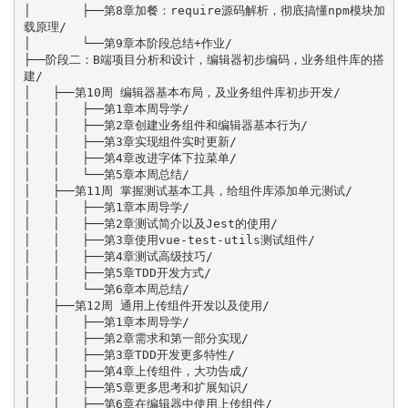
│       ├──第8章加餐：require源码解析，彻底搞懂npm模块加
载原理/

│       └──第9章本阶段总结+作业/

├──阶段二：B端项目分析和设计，编辑器初步编码，业务组件库的搭
建/

│   ├──第10周 编辑器基本布局，及业务组件库初步开发/

│   │   ├──第1章本周导学/

│   │   ├──第2章创建业务组件和编辑器基本行为/

│   │   ├──第3章实现组件实时更新/

│   │   ├──第4章改进字体下拉菜单/

│   │   └──第5章本周总结/

│   ├──第11周 掌握测试基本工具，给组件库添加单元测试/

│   │   ├──第1章本周导学/

│   │   ├──第2章测试简介以及Jest的使用/

│   │   ├──第3章使用vue-test-utils测试组件/

│   │   ├──第4章测试高级技巧/

│   │   ├──第5章TDD开发方式/

│   │   └──第6章本周总结/

│   ├──第12周 通用上传组件开发以及使用/

│   │   ├──第1章本周导学/

│   │   ├──第2章需求和第一部分实现/

│   │   ├──第3章TDD开发更多特性/

│   │   ├──第4章上传组件，大功告成/

│   │   ├──第5章更多思考和扩展知识/

│   │   ├──第6章在编辑器中使用上传组件/
