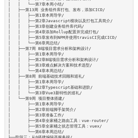
│   │   └──第7章本周小结/

│   ├──第13周 业务组件库打包、发布，添加CICD/

│   │   ├──第1章本周导学/

│   │   ├──第2章Javascript模块以及打包工具简介/

│   │   ├──第3章创建业务组件库代码/

│   │   ├──第4章添加Rollup配置并完成打包/

│   │   ├──第5章发布到NPM并使用travisCI完成CICD/

│   │   └──第6章周总结/

│   ├──第7周 B端项目需求分析和架构设计/

│   │   ├──第1章本周导学/

│   │   ├──第2章B端项目需求分析和架构设计/

│   │   ├──第3章难点解决方案和技术选型/

│   │   └──第4章本周总结/

│   ├──第8周 前端基础技术回顾和巡礼/

│   │   ├──第1章本周导学/

│   │   ├──第2章Typescript基础和进阶/

│   │   └──第3章Vue3新特性的巡礼/

│   └──第9周 项目整体搭建/

│       ├──第1章本周导学/

│       ├──第2章前端脚手架简介/

│       ├──第3章准备工作/

│       ├──第4章全家桶之路由工具：vue-router/

│       ├──第5章全家桶之状态管理工具：vuex/

│       └──第6章本周总结/

├──阶段三：从0搭建编辑器服务端/
