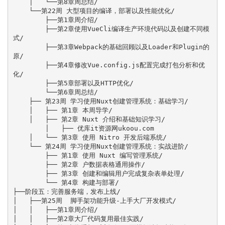
    │   └──第8章周总结/

    └──第22周 大型项目的编译，部署以及性能优化/

        ├──第1章周介绍/

        ├──第2章使用VueCli编译生产环境代码以及创建不同模
式/

        ├──第3章Webpack的基础回顾以及Loader和Plugin的
原/

        ├──第4章修改Vue.config.js配置完成打包分析和优
化/

        ├──第5章部署以及HTTP优化/

        └──第6章周总结/

    ├── 第23周 学习使用Nuxt创建管理系统：基础学习/

    │   ├── 第1章 本周导学/

    │   ├── 第2章 Nuxt 介绍和基础知识学习/

        │   ├── 优库it资源网ukoou.com

    │   └── 第3章 使用 Nitro 开发后端系统/

    └── 第24周 学习使用Nuxt创建管理系统：实战进阶/

        ├── 第1章 使用 Nuxt 编写管理系统/

        ├── 第2章 户数据表格通用操作/

        ├── 第3章 创建和编辑用户完成复杂表单处理/

        └── 第4章 构建与部署/    

├──阶段五：完善服务端，发布上线/

│   ├──第25周  脚手架功能升级-上手大厂开发模式/

│   │   ├──第1章周介绍/

│   │   ├──第2章大厂代码复用最佳实践/
