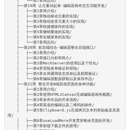
    │   └──第7章周总结/

    ├──第19周 让元素动起来-编辑器画布交互功能开发/

    │   ├──第1章周介绍/

    │   ├──第2章拖动移动元素的实现/

    │   ├──第3章拖动改变元素大小的实现/

    │   ├──第4章快捷键操作的实现/

    │   ├──第5章撤销重做的实现/

    │   ├──第6章右键菜单的实现/

    │   └──第7章周总结/

    ├──第20周 前后端结合-编辑器整合后端接口/

    │   ├──第1章周介绍/

    │   ├──第2章接口分析和简介/

    │   ├──第3章MockServer的使用以及个性化/

    │   ├──第4章登陆表单验证和登陆/

    │   ├──第5章全局通用状态添加以及权限验证/

    │   └──第6章编辑器数据获取以及保存作品/

    ├──第21周 整合开发B端其他页面的各种功能/

    │   ├──第1章周介绍/

    │   ├──第2章使用HTML2Canvas完成编辑器画布截图/

    │   ├──第3章发布作品的开发流程/

    │   ├──第4章渠道的编辑以及二维码的操作/

    │   ├──第5章Clipboard.js完成拷贝文本到剪贴板及其原
理/

    │   ├──第6章useLoadMore开发贯穿剩余页面的开发/

    │   ├──第7章前端下载文件的原理/
