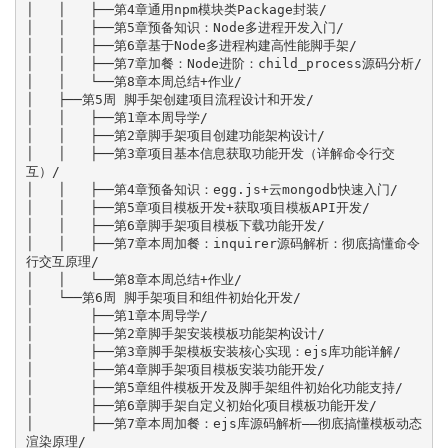
│   │   ├──第4章通用npm模块类Package封装/

│   │   ├──第5章预备知识：Node多进程开发入门/

│   │   ├──第6章基于Node多进程构建高性能脚手架/

│   │   ├──第7章加餐：Node进阶：child_process源码分析/

│   │   └──第8章本周总结+作业/

│   ├──第5周 脚手架创建项目流程设计和开发/

│   │   ├──第1章本周导学/

│   │   ├──第2章脚手架项目创建功能架构设计/

│   │   ├──第3章项目基本信息获取功能开发（详解命令行交
互）/

│   │   ├──第4章预备知识：egg.js+云mongodb快速入门/

│   │   ├──第5章项目模板开发+获取项目模板API开发/

│   │   ├──第6章脚手架项目模板下载功能开发/

│   │   ├──第7章本周加餐：inquirer源码解析：彻底搞懂命令
行交互原理/

│   │   └──第8章本周总结+作业/

│   └──第6周 脚手架项目和组件初始化开发/

│       ├──第1章本周导学/

│       ├──第2章脚手架安装模板功能架构设计/

│       ├──第3章脚手架模板安装核心实现：ejs库功能详解/

│       ├──第4章脚手架项目模板安装功能开发/

│       ├──第5章组件模板开发及脚手架组件初始化功能支持/

│       ├──第6章脚手架自定义初始化项目模板功能开发/

│       ├──第7章本周加餐：ejs库源码解析——彻底搞懂模板动态
渲染原理/
