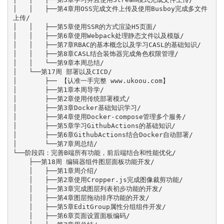
│   │   ├──第4章用OSS完成文件上传及使用Busboy完成多文件
上传/

│   │   ├──第5章使用SSR的方式渲染H5页面/

│   │   ├──第6章使用Webpack处理静态文件以及模版/

│   │   ├──第7章RBAC的基本概念以及学习CASL的基础知识/

│   │   ├──第8章CASL结合装饰器完成角色权限管理/

│   │   └──第9章本周总结/

│   └──第17周 部署以及CICD/

│       ├── 【认准一手完整 www.ukoou.com】

│       ├──第1章本周导学/

│       ├──第2章使用传统部署模式/

│       ├──第3章Docker基础知识学习/

│       ├──第4章使用Docker-compose管理多个服务/

│       ├──第5章学习GithubActions的基础知识/

│       ├──第6章GithubActions结合Docker自动部署/

│       └──第7章周总结/

└──阶段四：完善B端所有功能，前后端结合和性能优化/

    ├──第18周 编辑器组件图层面板功能开发/

    │   ├──第1章周介绍/

    │   ├──第2章使用Cropper.js完成图像裁剪功能/

    │   ├──第3章完成图层列表初步功能的开发/

    │   ├──第4章图层拖动排序功能的开发/

    │   ├──第5章EditGroup属性分组组件开发/

    │   ├──第6章页面设置面板编码/
