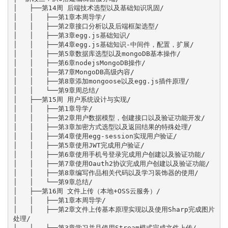
│   ├──第14周 后端技术选型以及基础知识巩固/

│   │   ├──第1章本周导学/

│   │   ├──第2章接口分析以及后端框架选型/

│   │   ├──第3章egg.js基础知识/

│   │   ├──第4章egg.js基础知识-中间件，配置，扩展/

│   │   ├──第5章数据库选型以及mongoDB基本操作/

│   │   ├──第6章nodejsMongoDB操作/

│   │   ├──第7章MongoDB高级内容/

│   │   ├──第8章添加mongoose以及egg.js插件原理/

│   │   └──第9章周总结/

│   ├──第15周 用户系统设计与实现/

│   │   ├──第1章导学/

│   │   ├──第2章用户数据模型，创建接口以及验证功能开发/

│   │   ├──第3章加密方式选型以及返回结果的特殊处理/

│   │   ├──第4章使用egg-session实现用户验证/

│   │   ├──第5章使用JWT完成用户验证/

│   │   ├──第6章使用手机号登录完成用户创建以及验证功能/

│   │   ├──第7章使用Oauth2协议完成用户创建以及验证功能/

│   │   ├──第8章编写作品相关代码以及学习装饰器的使用/

│   │   └──第9章总结/

│   ├──第16周 文件上传（本地+OSS云服务）/

│   │   ├──第1章本周导学/

│   │   ├──第2章文件上传基本原理实现以及使用Sharp完成图片
处理/

│   │   ├──第3章学习并且使用Stream模式完成文件上传/
