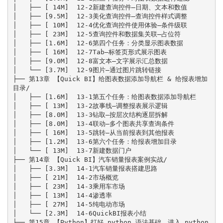
│   ├── [ 14M]  12-2新建查询控件—日期、文本和数值

│   ├── [9.5M]  12-3美化查询控件—查询控件样式调整

│   ├── [ 10M]  12-4优化查询控件使用体验—条件级联

│   ├── [ 23M]  12-5查询控件和数据集关联—占位符

│   ├── [1.6M]  12-6第四个任务：分类显示图表数据

│   ├── [ 16M]  12-7Tab—标签页形式展示图表

│   ├── [9.0M]  12-8富文本—文字展示汇总数据

│   └── [3.7M]  12-9图片—通过图片跳转链接

├── 第13章 【Quick BI】给图表数据添加导航栏 & 给报表增加
目录/

│   ├── [1.6M]  13-1第五个任务：给图表数据添加导航栏

│   ├── [ 13M]  13-2故事线—调整报表展示逻辑

│   ├── [8.0M]  13-3钻取—按层次结构逐层拆解

│   ├── [8.0M]  13-4联动—多个图表共享查询条件

│   ├── [ 16M]  13-5跳转—从当前报表到其他报表

│   ├── [1.2M]  13-6第六个任务：给报表增加目录

│   └── [ 13M]  13-7新建数据门户

├── 第14章 【Quick BI】汽车销量报表案例实战/

│   ├── [3.3M]  14-1汽车销量报表搭建思路

│   ├── [ 21M]  14-2市场概览

│   ├── [ 23M]  14-3乘用车市场

│   ├── [ 13M]  14-4渗透率

│   ├── [ 27M]  14-5纯电动市场

│   └── [2.3M]  14-6QuickBI报表小结

├── 第15章 【Python】打好 python 语法基础，进入 python 