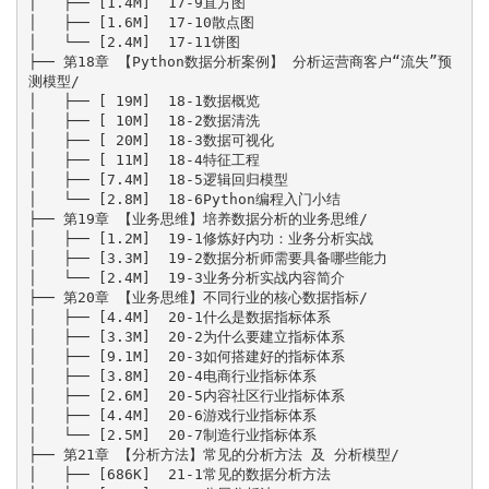
│   ├── [1.4M]  17-9直方图

│   ├── [1.6M]  17-10散点图

│   └── [2.4M]  17-11饼图

├── 第18章 【Python数据分析案例】 分析运营商客户“流失”预
测模型/

│   ├── [ 19M]  18-1数据概览

│   ├── [ 10M]  18-2数据清洗

│   ├── [ 20M]  18-3数据可视化

│   ├── [ 11M]  18-4特征工程

│   ├── [7.4M]  18-5逻辑回归模型

│   └── [2.8M]  18-6Python编程入门小结

├── 第19章 【业务思维】培养数据分析的业务思维/

│   ├── [1.2M]  19-1修炼好内功：业务分析实战

│   ├── [3.3M]  19-2数据分析师需要具备哪些能力

│   └── [2.4M]  19-3业务分析实战内容简介

├── 第20章 【业务思维】不同行业的核心数据指标/

│   ├── [4.4M]  20-1什么是数据指标体系

│   ├── [3.3M]  20-2为什么要建立指标体系

│   ├── [9.1M]  20-3如何搭建好的指标体系

│   ├── [3.8M]  20-4电商行业指标体系

│   ├── [2.6M]  20-5内容社区行业指标体系

│   ├── [4.4M]  20-6游戏行业指标体系

│   └── [2.5M]  20-7制造行业指标体系

├── 第21章 【分析方法】常见的分析方法 及 分析模型/

│   ├── [686K]  21-1常见的数据分析方法
