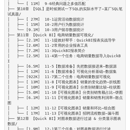
│   └── [ 11M]  9-6经典问题之多值匹配

├── 第10章 【SQL】是时候测试一下SQL的实际水平了—某厂SQL笔
试真题/

│   ├── [ 27M]  10-1运营活动数据统计

│   ├── [ 15M]  10-2用户行为数据统计

│   └── [9.1M]  10-3用户留存数据统计

├── 第11章 【Quick BI】电商销量数据可视化/

│   ├── [2.1M]  11-1提效好帮手：QuickBI报表实战导学

│   ├── [2.6M]  11-2常用的企业报表工具

│   ├── [7.2M]  11-3QuickBI报表简介

│   ├── [2.5M]  11-4第一个任务：电商销量数据导入QuickB
I

│   ├── [6.5M]  11-5【数据准备】先把数据接进来—数据源

│   ├── [ 12M]  11-6【数据准备】可视化分析基础—数据集

│   ├── [922K]  11-7第二个任务：电商销量数据可视化

│   ├── [ 13M]  11-8【可视化图表】销量的变化趋势—折线图

│   ├── [ 10M]  11-9【可视化图表】分类别销量比较—柱状图

│   ├── [5.0M]  11-10【可视化图表】分类别销售额占比—饼图

│   ├── [6.1M]  11-11【可视化图表】销量和销售利润率—散点
图

│   ├── [ 12M]  11-12【可视化图表】销量和环比—组合图

│   └── [ 17M]  11-13【可视化图表】招聘流程数据—漏斗图

├── 第12章 【Quick BI】对图表数据进行过滤 & 分类显示图表
数据/

│   ├── [1.9M]  12-1第三个任务：对图表数据进行过滤
