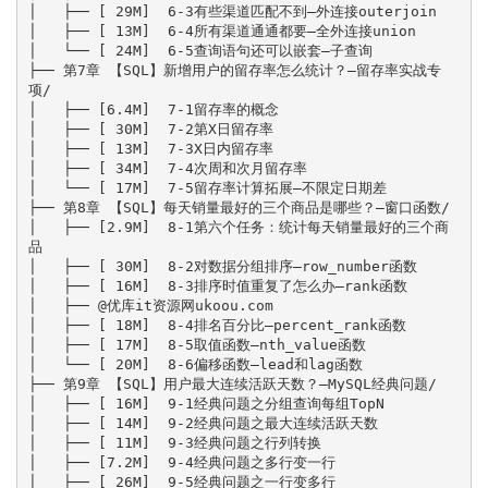
│   ├── [ 29M]  6-3有些渠道匹配不到—外连接outerjoin

│   ├── [ 13M]  6-4所有渠道通通都要—全外连接union

│   └── [ 24M]  6-5查询语句还可以嵌套—子查询

├── 第7章 【SQL】新增用户的留存率怎么统计？—留存率实战专
项/

│   ├── [6.4M]  7-1留存率的概念

│   ├── [ 30M]  7-2第X日留存率

│   ├── [ 13M]  7-3X日内留存率

│   ├── [ 34M]  7-4次周和次月留存率

│   └── [ 17M]  7-5留存率计算拓展—不限定日期差

├── 第8章 【SQL】每天销量最好的三个商品是哪些？—窗口函数/

│   ├── [2.9M]  8-1第六个任务：统计每天销量最好的三个商
品

│   ├── [ 30M]  8-2对数据分组排序—row_number函数

│   ├── [ 16M]  8-3排序时值重复了怎么办—rank函数

│   ├── @优库it资源网ukoou.com

│   ├── [ 18M]  8-4排名百分比—percent_rank函数

│   ├── [ 17M]  8-5取值函数—nth_value函数

│   └── [ 20M]  8-6偏移函数—lead和lag函数

├── 第9章 【SQL】用户最大连续活跃天数？—MySQL经典问题/

│   ├── [ 16M]  9-1经典问题之分组查询每组TopN

│   ├── [ 14M]  9-2经典问题之最大连续活跃天数

│   ├── [ 11M]  9-3经典问题之行列转换

│   ├── [7.2M]  9-4经典问题之多行变一行

│   ├── [ 26M]  9-5经典问题之一行变多行
