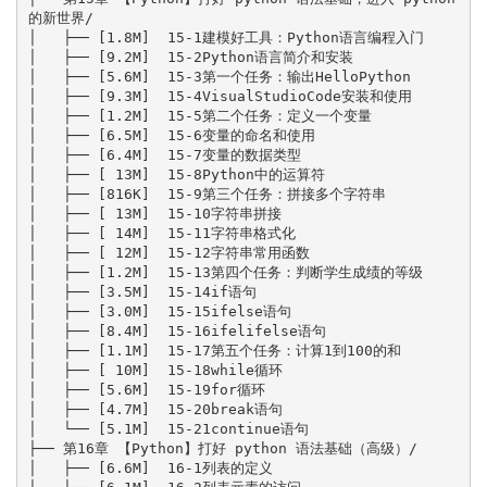
的新世界/

│   ├── [1.8M]  15-1建模好工具：Python语言编程入门

│   ├── [9.2M]  15-2Python语言简介和安装

│   ├── [5.6M]  15-3第一个任务：输出HelloPython

│   ├── [9.3M]  15-4VisualStudioCode安装和使用

│   ├── [1.2M]  15-5第二个任务：定义一个变量

│   ├── [6.5M]  15-6变量的命名和使用

│   ├── [6.4M]  15-7变量的数据类型

│   ├── [ 13M]  15-8Python中的运算符

│   ├── [816K]  15-9第三个任务：拼接多个字符串

│   ├── [ 13M]  15-10字符串拼接

│   ├── [ 14M]  15-11字符串格式化

│   ├── [ 12M]  15-12字符串常用函数

│   ├── [1.2M]  15-13第四个任务：判断学生成绩的等级

│   ├── [3.5M]  15-14if语句

│   ├── [3.0M]  15-15ifelse语句

│   ├── [8.4M]  15-16ifelifelse语句

│   ├── [1.1M]  15-17第五个任务：计算1到100的和

│   ├── [ 10M]  15-18while循环

│   ├── [5.6M]  15-19for循环

│   ├── [4.7M]  15-20break语句

│   └── [5.1M]  15-21continue语句

├── 第16章 【Python】打好 python 语法基础（高级）/

│   ├── [6.6M]  16-1列表的定义
