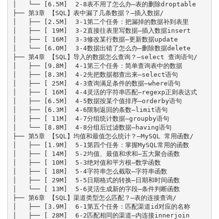
│   └── [6.5M]  2-8表不用了怎么办—表的删除droptable

├── 第3章 【SQL】表中漏了几条数据？—插入数据/

│   ├── [2.5M]  3-1第二个任务：把漏掉的数据补到表里

│   ├── [ 19M]  3-2直接往表里写数据—插入数据insert

│   ├── [ 16M]  3-3修改某行数据—更新数据update

│   └── [6.0M]  3-4数据出错了怎么办—删除数据delete

├── 第4章 【SQL】导入的数据怎么查询？—select 查询语句/

│   ├── [9.8M]  4-1第三个任务：简单查询表中的数据

│   ├── [8.3M]  4-2先把数据都查出来—select语句

│   ├── [ 25M]  4-3查询满足条件的数据—where语句

│   ├── [ 16M]  4-4灵活的字符串匹配—regexp正则表达式

│   ├── [6.5M]  4-5数据按某个值排序—orderby语句

│   ├── [6.3M]  4-6限制返回的条数—limit语句

│   ├── [ 11M]  4-7分组统计数据—groupby语句

│   └── [8.8M]  4-8分组后过滤数据—having语句

├── 第5章 【SQL】均值和最值怎么统计？—MySQL 常用函数/

│   ├── [1.9M]  5-1第四个任务：掌握MySQL常用的函数

│   ├── [ 14M]  5-2均值、最值和求和—五大聚合函数

│   ├── [ 10M]  5-3绝对值和平方根—数学函数

│   ├── [ 18M]  5-4字符串怎么截取—字符串函数

│   ├── [ 29M]  5-5日期格式的转换—日期和时间函数

│   └── [ 13M]  5-6灵活生成新的字段—条件判断函数

├── 第6章 【SQL】渠道类型怎么匹配？—表的连接查询/

│   ├── [3.9M]  6-1第五个任务：匹配渠道id对应的名称

│   ├── [ 28M]  6-2匹配相同的渠道—内连接innerjoin
