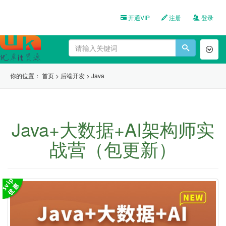
开通VIP
注册
登录
Toggl
naviga
你的位置：
首页
>
后端开发
>
Java
Java+大数据+AI架构师实
战营（包更新）