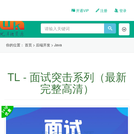
开通VIP
注册
登录
Toggl
naviga
你的位置：
首页
>
后端开发
>
Java
TL - 面试突击系列（最新
完整高清）