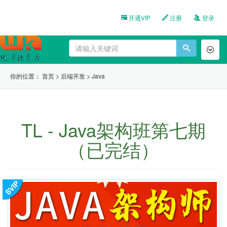
开通VIP
注册
登录
Toggl
naviga
你的位置：
首页
>
后端开发
>
Java
TL - Java架构班第七期
（已完结）