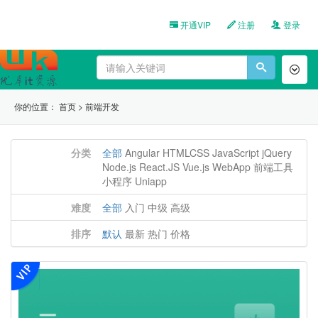
开通VIP
注册
登录
Toggl
naviga
你的位置：
首页
>
前端开发
分类
全部
Angular
HTMLCSS
JavaScript
jQuery
Node.js
React.JS
Vue.js
WebApp
前端工具
小程序
Uniapp
难度
全部
入门
中级
高级
排序
默认
最新
热门
价格