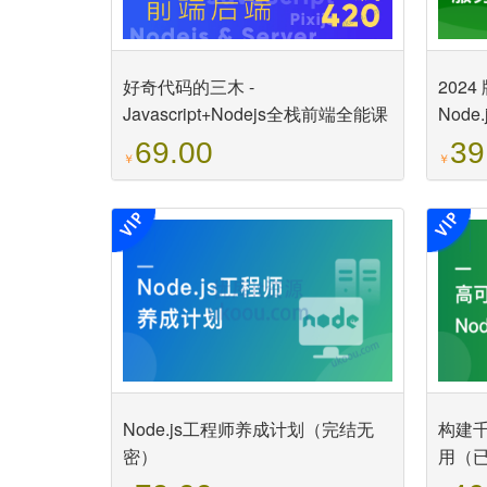
好奇代码的三木 -
2024
Javascript+Nodejs全栈前端全能课
Node.
（已完结）
发服
69.00
39
￥
￥
Node.js工程师养成计划（完结无
构建千
密）
用（