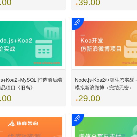
.00
39.00
￥
.js+Koa2+MySQL 打造前后端
Node.js-Koa2框架生态实
精品项目《旧岛》
模拟新浪微博（完结无密）
.00
29.00
￥