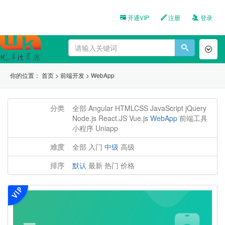
开通VIP
注册
登录
Toggl
naviga
你的位置：
首页
>
前端开发
>
WebApp
分类
全部
Angular
HTMLCSS
JavaScript
jQuery
Node.js
React.JS
Vue.js
WebApp
前端工具
小程序
Uniapp
难度
全部
入门
中级
高级
排序
默认
最新
热门
价格