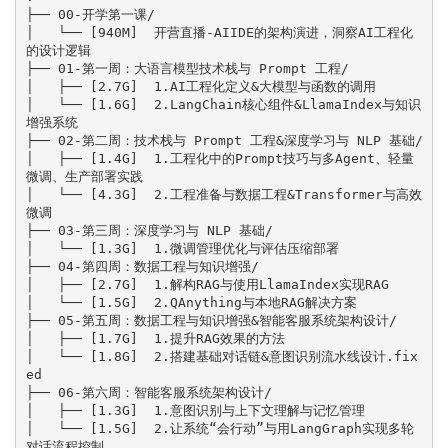
├── 00-开学第一课/

│   └── [940M]  开营直播-AIIDE的架构演进，洞察AI工程化
的设计逻辑

├── 01-第一周：大语言模型技术栈与 Prompt 工程/

│   ├── [2.7G]  1.AI工程化定义&大模型与函数的调用

│   └── [1.6G]  2.LangChain核心组件&LlamaIndex与知识
增强系统

├── 02-第二周：技术栈与 Prompt 工程&深度学习与 NLP 基础/

│   ├── [1.4G]  1.工程化中的Prompt技巧与多Agent、轻量
微调、生产部署实践

│   └── [4.3G]  2.工程准备与数据工程&Transformer与高效
微调

├── 03-第三周：深度学习与 NLP 基础/

│   └── [1.3G]  1.微调管理优化与评估压缩部署

├── 04-第四周：数据工程与知识增强/

│   ├── [2.7G]  1.解构RAG与使用LlamaIndex实现RAG

│   └── [1.5G]  2.QAnything与本地RAG解决方案

├── 05-第五周：数据工程与知识增强&智能客服系统架构设计/

│   ├── [1.7G]  1.提升RAG效果的方法

│   └── [1.8G]  2.搭建基础对话链&意图识别流水线设计.fix
ed

├── 06-第六周：智能客服系统架构设计/

│   ├── [1.3G]  1.意图识别与上下文理解与记忆管理

│   └── [1.5G]  2.让系统“会行动”与用LangGraph实现多轮
对话流程控制
