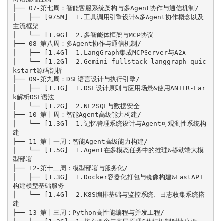
├── 07-第七周：智能客服系统架构与多Agent协作与通信机制/

│   ├── [975M]  1.工具调用引擎设计&多Agent协作概念以及
主流框架

│   └── [1.9G]  2.多智能体框架与MCP协议

├── 08-第八周：多Agent协作与通信机制/

│   ├── [1.4G]  1.LangGraph集成MCPServer与A2A

│   └── [1.2G]  2.Gemini-fullstack-langgraph-quic
kstart源码剖析

├── 09-第九周：DSL语言设计与执行引擎/

│   ├── [1.1G]  1.DSL设计原则与应用场景&使用ANTLR-Lar
k解析DSL语法

│   └── [1.2G]  2.NL2SQL与数据安全

├── 10-第十周：智能Agent高级能力构建/

│   └── [1.3G]  1.记忆管理系统设计与Agent可观测性系统构
建

├── 11-第十一周：智能Agent高级能力构建/

│   └── [1.5G]  1.Agent在多模态任务中的推理&移动端大模
型部署

├── 12-第十二周：模型部署与服务化/

│   ├── [1.3G]  1.Docker容器化打包与镜像构建&FastAPI
构建模型基础服务

│   └── [1.4G]  2.K8S编排基础与监控系统、日志收集系统搭
建

├── 13-第十三周：Python高性能编程与并发工程/
