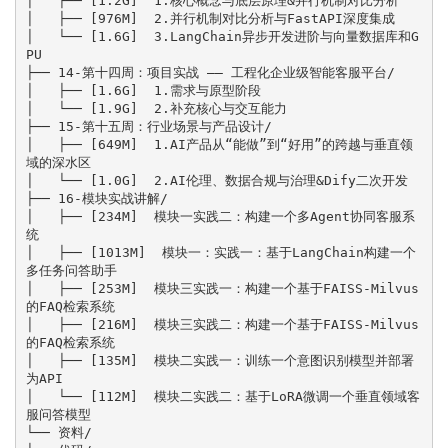
│   ├── [1.2G]  1.核心概念与底层原理&并行机制对比分析

│   ├── [976M]  2.并行机制对比分析与FastAPI深度集成

│   └── [1.6G]  3.LangChain异步开发进阶与向量数据库和G
PU

├── 14-第十四周：项目实战 —— 工程化企业级智能客服平台/

│   ├── [1.6G]  1.需求与原型阶段

│   └── [1.9G]  2.补充核心与交互能力

├── 15-第十五周：行业场景与产品设计/

│   ├── [649M]  1.AI产品从“能做”到“好用”的跨越与垂直领
域的深水区

│   └── [1.0G]  2.AI伦理、数据合规与治理&Dify二次开发

├── 16-模块实战讲解/

│   ├── [234M]  模块一实践二：构建一个多Agent协同客服系
统

│   ├── [1013M]  模块一：实践一：基于LangChain构建一个
多任务问答助手

│   ├── [253M]  模块三实践一：构建一个基于FAISS-Milvus
的FAQ检索系统

│   ├── [216M]  模块三实践二：构建一个基于FAISS-Milvus
的FAQ检索系统

│   ├── [135M]  模块二实践一：训练一个意图识别模型并部署
为API

│   └── [112M]  模块二实践二：基于LoRA微调一个垂直领域客
服问答模型

└── 资料/
