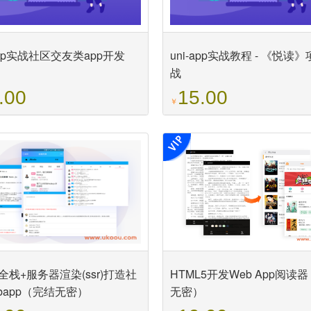
-app实战社区交友类app开发
uni-app实战教程 - 《悦读
战
.00
15.00
￥
ct全栈+服务器渲染(ssr)打造社
HTML5开发Web App阅读
bapp（完结无密）
无密）