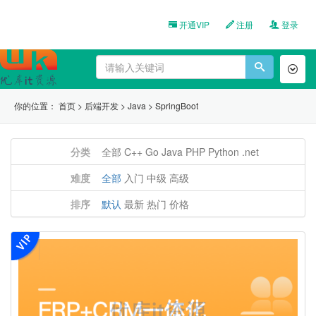
开通VIP
注册
登录
Toggl
naviga
你的位置：
首页
>
后端开发
>
Java
>
SpringBoot
分类
全部
C++
Go
Java
PHP
Python
.net
难度
全部
入门
中级
高级
排序
默认
最新
热门
价格