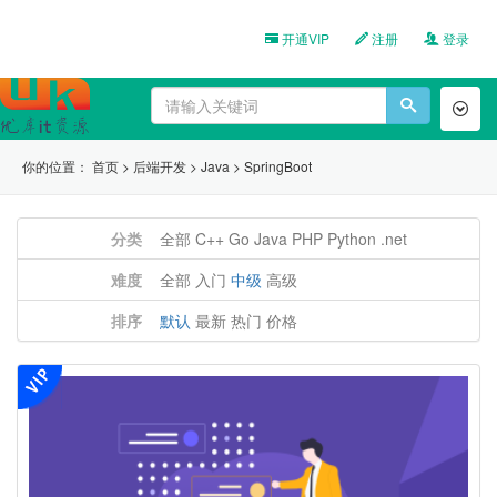
开通VIP
注册
登录
Toggl
naviga
你的位置：
首页
>
后端开发
>
Java
>
SpringBoot
分类
全部
C++
Go
Java
PHP
Python
.net
难度
全部
入门
中级
高级
排序
默认
最新
热门
价格