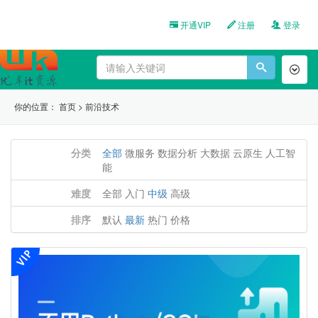
开通VIP
注册
登录
Toggl
naviga
你的位置：
首页
>
前沿技术
分类
全部
微服务
数据分析
大数据
云原生
人工智
能
难度
全部
入门
中级
高级
排序
默认
最新
热门
价格