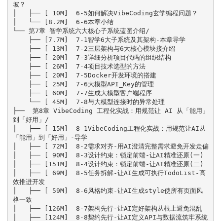
坡？

│   ├── [ 10M]  6-5如何解决VibeCoding玄学编程问题？

│   └── [8.2M]  6-6本章小结

└── 第7章 智学系统六大核心子系统蓝图介绍/

    ├── [7.7M]  7-1智学6大子系统及其架构-本章导学

    ├── [ 13M]  7-2三层架构与6大核心模块接介绍

    ├── [ 20M]  7-3详细分析项目代码的组织结构

    ├── [ 26M]  7-4项目技术选型的方法

    ├── [ 20M]  7-5Docker开发环境的搭建

    ├── [ 25M]  7-6大模型API_Key的管理

    ├── [ 60M]  7-7生成大模型客户端程序

    └── [ 45M]  7-8与大模型连接时的异常处理

├──  第8章 VibeCoding 工程化实战：用规范让 AI 从「能用」
到「好用」/

│   ├── [ 15M]  8-1VibeCoding工程化实战：用规范让AI从
「能用」到「好用」-导学

│   ├── [ 72M]  8-2需求对齐-用AI澄清完整需求避免开发走偏

│   ├── [ 90M]  8-3设计约束：锁定前端-让AI精准还原(一)

│   ├── [151M]  8-4设计约束：锁定前端-让AI精准还原(二)

│   ├── [ 69M]  8-5任务拆解-让AI生成可执行TodoList-高
效推进开发

│   ├── [ 59M]  8-6风格约束-让AI生成style使所有页面风
格一致

│   ├── [126M]  8-7架构先行-让AI定好架构从根上避免混乱

│   ├── [124M]  8-8契约先行-让AI定义API与数据流筑牢系统