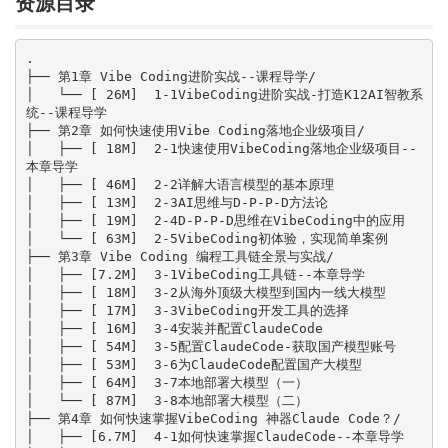
资源目录
.

├── 第1章 Vibe Coding进阶实战--课程导学/

│   └── [ 26M]  1-1VibeCoding进阶实战-打造K12AI智教系
统--课程导学

├── 第2章 如何快速使用Vibe Coding落地企业级项目/

│   ├── [ 18M]  2-1快速使用VibeCoding落地企业级项目--
本章导学

│   ├── [ 46M]  2-2详解大语言模型的基本原理

│   ├── [ 13M]  2-3AI思维与D-P-P-D方法论

│   ├── [ 19M]  2-4D-P-P-D思维在VibeCoding中的应用

│   └── [ 63M]  2-5VibeCoding初体验，实现简单案例

├── 第3章 Vibe Coding 编程工具链全景与实战/

│   ├── [7.2M]  3-1VibeCoding工具链--本章导学

│   ├── [ 18M]  3-2从海外顶级大模型到国内一线大模型

│   ├── [ 17M]  3-3VibeCoding开发工具的选择

│   ├── [ 16M]  3-4安装并配置ClaudeCode

│   ├── [ 54M]  3-5配置ClaudeCode-获取国产模型账号

│   ├── [ 53M]  3-6为ClaudeCode配置国产大模型

│   ├── [ 64M]  3-7本地部署大模型（一）

│   └── [ 87M]  3-8本地部署大模型（二）

├── 第4章 如何快速掌握VibeCoding 神器Claude Code？/

│   ├── [6.7M]  4-1如何快速掌握ClaudeCode--本章导学
