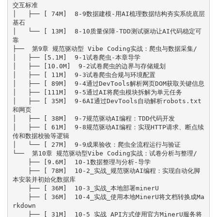
交互标准

│   ├── [ 74M]  8-9数据建模-用AI梳理数据结构夯实系统底层
基石

│   └── [ 13M]  8-10质量保障-TDD测试驱动让AI代码稳定可
靠

├──  第9章 规范驱动型 Vibe Coding实战：爬虫与数据采集/

│   ├── [5.1M]  9-1试卷爬虫-本章导学

│   ├── [10.0M]  9-2试卷爬虫的边界与存储规划

│   ├── [ 11M]  9-3试卷爬虫合规与环境配置

│   ├── [ 89M]  9-4通过DevTools解析网页DOM获取关键信息

│   ├── [111M]  9-5通过AI将爬虫模块拆解为单元任务

│   ├── [ 35M]  9-6AI通过DevTools自动解析robots.txt
和网页

│   ├── [ 38M]  9-7规范驱动AI编程：TDD代码开发

│   ├── [ 61M]  9-8规范驱动AI编程：实现HTTP请求、断点续
传和数据校验等逻辑

│   └── [ 27M]  9-9成果验收：爬虫全流程运行与验证

└──  第10章 规范驱动型Vibe Coding实战：试卷分析与整理/

    ├── [9.6M]  10-1数据整理与分析-导学

    ├── [ 78M]  10-2_实战_规范驱动AI编程：实现自动化脚
本安装并初始化数据库

    ├── [ 36M]  10-3_实战_本地部署minerU

    ├── [ 36M]  10-4_实战_使用本地MinerU将文档转换成Ma
rkdown

    ├── [ 31M]  10-5_实战_API方式使用官方MinerU服务将