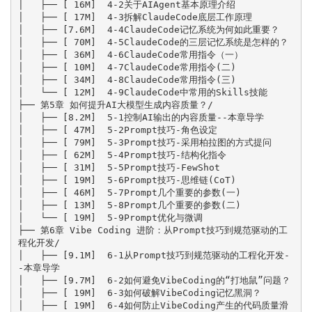
│   ├── [ 16M]  4-2关于AIAgent基本原理介绍

│   ├── [ 17M]  4-3拆解ClaudeCode底层工作原理

│   ├── [7.6M]  4-4ClaudeCode记忆系统为何如此重要？

│   ├── [ 70M]  4-5ClaudeCode的三层记忆系统是怎样的？

│   ├── [ 36M]  4-6ClaudeCode常用指令（一）

│   ├── [ 10M]  4-7ClaudeCode常用指令(二)

│   ├── [ 34M]  4-8ClaudeCode常用指令(三)

│   └── [ 12M]  4-9ClaudeCode中常用的Skills技能

├── 第5章 如何提升AI大模型生成内容质量？/

│   ├── [8.2M]  5-1控制AI输出的内容质量--本章导学

│   ├── [ 47M]  5-2Prompt技巧-角色设定

│   ├── [ 79M]  5-3Prompt技巧-采用柏拉图的方式提问

│   ├── [ 62M]  5-4Prompt技巧-结构化指令

│   ├── [ 31M]  5-5Prompt技巧-FewShot

│   ├── [ 19M]  5-6Prompt技巧-思维链(CoT)

│   ├── [ 46M]  5-7Prompt几个重要的参数(一)

│   ├── [ 13M]  5-8Prompt几个重要的参数(二)

│   └── [ 19M]  5-9Prompt优化与微调

├── 第6章 Vibe Coding 进阶：从Prompt技巧到规范驱动的工
程化开发/

│   ├── [9.1M]  6-1从Prompt技巧到规范驱动的工程化开发-
-本章导学

│   ├── [9.7M]  6-2如何避免VibeCoding的“打地鼠”问题？

│   ├── [ 19M]  6-3如何破解VibeCoding记忆黑洞？

│   ├── [ 19M]  6-4如何防止VibeCoding产生的代码质量滑